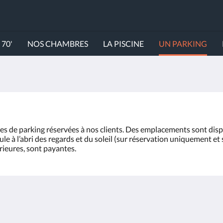
70'
NOS CHAMBRES
LA PISCINE
UN PARKING
laces de parking réservées à nos clients. Des emplacements sont di
le à l’abri des regards et du soleil (sur réservation uniquement et s
érieures, sont payantes.
Plus
ACCUEIL