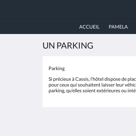
ACCUEIL
PAMELA
UN PARKING
Parking
Si précieux à Cassis, l’hôtel dispose de p
pour ceux qui souhaitent laisser leur véhicu
parking, qu’elles soient extérieures ou int
Pamela Hotel Cassis
6 Avenue du 11 Novembre 1918